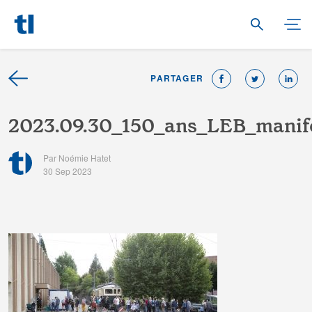
PARTAGER
2
0
2
3
.
0
9
.
3
0
_
1
5
0
_
a
n
s
_
L
E
B
_
m
a
n
i
f
Par Noémie Hatet
30 Sep 2023