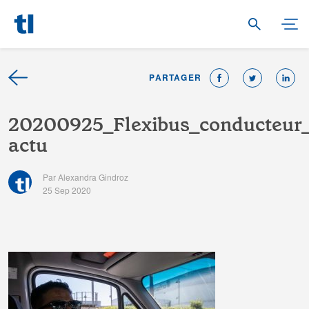
PARTAGER
2
0
2
0
0
9
2
5
_
F
l
e
x
i
b
u
s
_
c
o
n
d
u
c
t
e
u
r
a
c
t
u
Par Alexandra Gindroz
25 Sep 2020