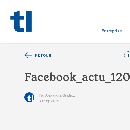
Entreprise
RETOUR
F
a
c
e
b
o
o
k
_
a
c
t
u
_
1
2
Par Alexandra Gindroz
30 Sep 2019