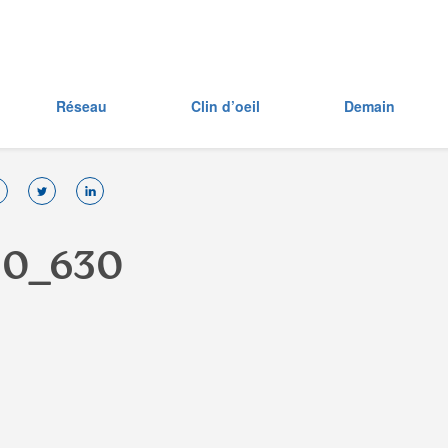
Réseau
Clin d’oeil
Demain
0
0
_
6
3
0