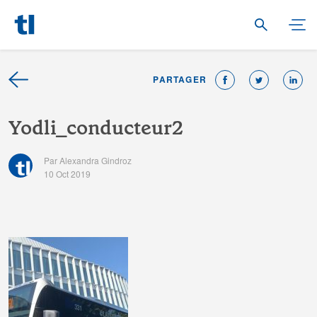
PARTAGER
Y
o
d
l
i
_
c
o
n
d
u
c
t
e
u
r
2
Par Alexandra Gindroz
10 Oct 2019