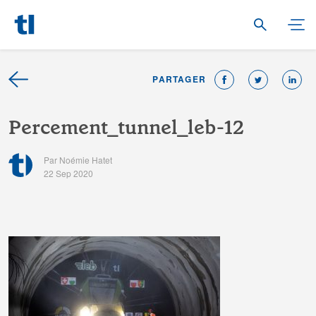
PARTAGER
P
e
r
c
e
m
e
n
t
_
t
u
n
n
e
l
_
l
e
b
-
1
2
Par Noémie Hatet
22 Sep 2020