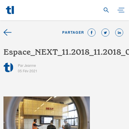
PARTAGER
E
s
p
a
c
e
_
N
E
X
T
_
1
1
.
2
0
1
8
_
1
1
.
2
0
1
8
_
Par Jeanne
05 Fév 2021