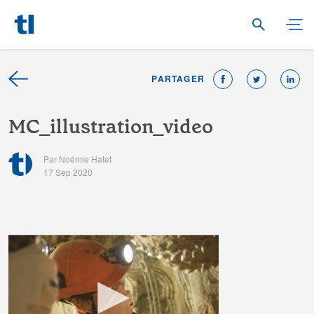
PARTAGER
M
C
_
i
l
l
u
s
t
r
a
t
i
o
n
_
v
i
d
e
o
Par Noémie Hatet
17 Sep 2020