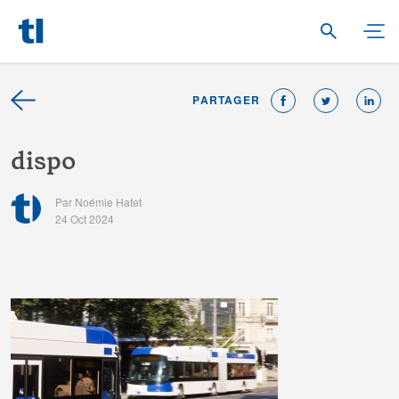
PARTAGER
d
i
s
p
o
Par Noémie Hatet
24 Oct 2024