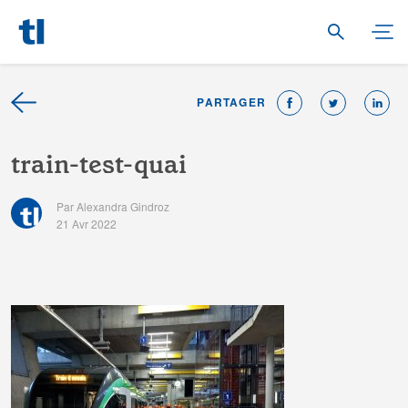
PARTAGER
t
r
a
i
n
-
t
e
s
t
-
q
u
a
i
Par Alexandra Gindroz
21 Avr 2022