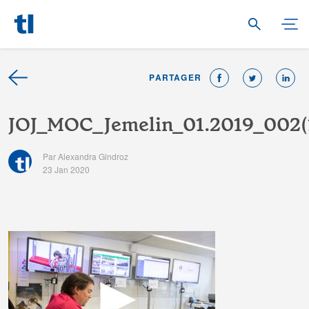
PARTAGER
J
O
J
_
M
O
C
_
J
e
m
e
l
i
n
_
0
1
.
2
0
1
9
_
0
0
2
(
Par Alexandra Gindroz
23 Jan 2020