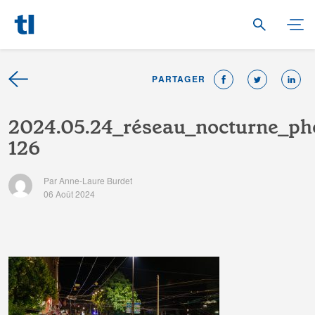
PARTAGER
2
0
2
4
.
0
5
.
2
4
_
r
é
s
e
a
u
_
n
o
c
t
u
r
n
e
_
p
h
1
2
6
Par Anne-Laure Burdet
06 Août 2024