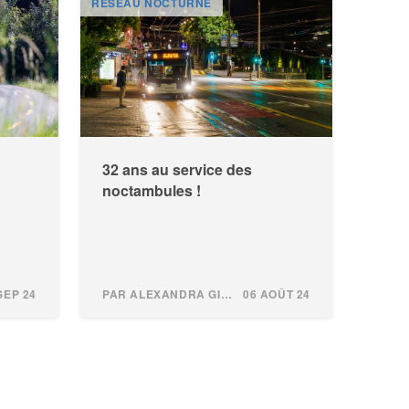
RÉSEAU NOCTURNE
32 ans au service des
noctambules !
SEP 24
PAR ALEXANDRA GINDROZ
06 AOÛT 24