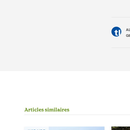
A
G
A
r
t
i
c
l
e
s
s
i
m
i
l
a
i
r
e
s