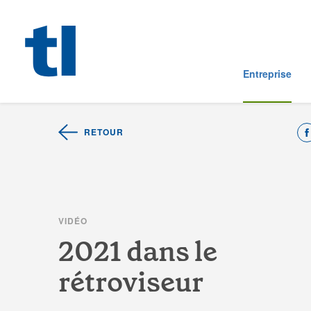
Entreprise
RETOUR
V
I
D
É
O
2
0
2
1
d
a
n
s
l
e
r
é
t
r
o
v
i
s
e
u
r