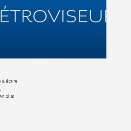
 à écrire
,
en plus