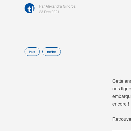
Par Alexandra Gindroz
23 Déc 2021
bus
métro
Cette an
nos ligne
embarqué
encore !
Retrouvez