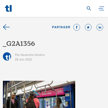
PARTAGER
_
G
2
A
1
3
5
6
Par Alexandra Gindroz
28 Juin 2022