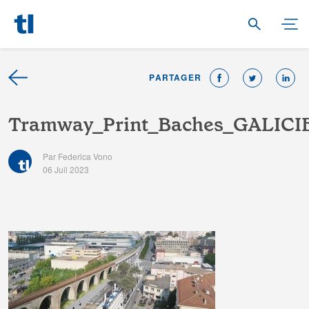
PARTAGER
T
r
a
m
w
a
y
_
P
r
i
n
t
_
B
a
c
h
e
s
_
G
A
L
I
C
I
Par Federica Vono
06 Juil 2023