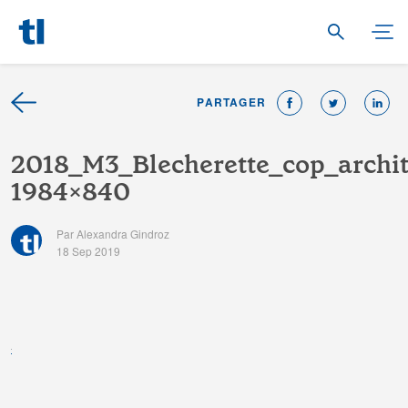
PARTAGER
2
0
1
8
_
M
3
_
B
l
e
c
h
e
r
e
t
t
e
_
c
o
p
_
a
r
c
h
i
1
9
8
4
×
8
4
0
Par Alexandra Gindroz
18 Sep 2019