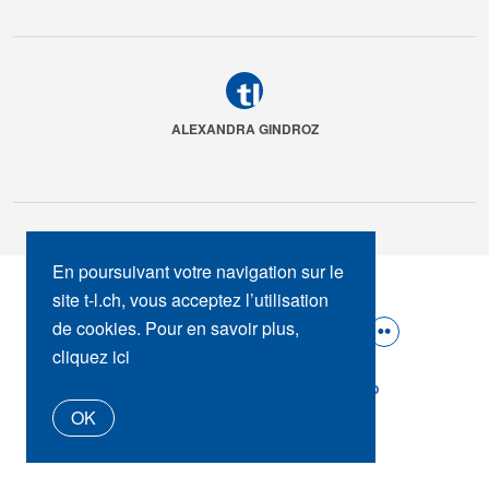
ALEXANDRA GINDROZ
En poursuivant votre navigation sur le
SUIVEZ-NOUS :
site t-l.ch, vous acceptez l’utilisation
de cookies. Pour en savoir plus,
cliquez ici
t-l.ch
Presse
Contact
tl_shop
OK