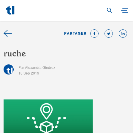
PARTAGER
r
u
c
h
e
Par Alexandra Gindroz
18 Sep 2019