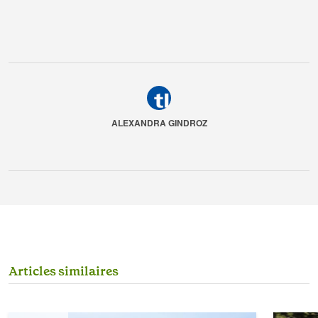
ALEXANDRA GINDROZ
A
r
t
i
c
l
e
s
s
i
m
i
l
a
i
r
e
s