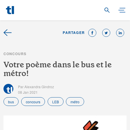
PARTAGER
C
O
N
C
O
U
R
S
V
o
t
r
e
p
o
è
m
e
d
a
n
s
l
e
b
u
s
e
t
l
e
m
é
t
r
o
!
Par Alexandra Gindroz
08 Jan 2021
bus
concours
LEB
métro