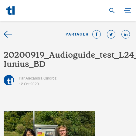
PARTAGER
2
0
2
0
0
9
1
9
_
A
u
d
i
o
g
u
i
d
e
_
t
e
s
t
_
L
2
4
I
u
n
i
u
s
_
B
D
Par Alexandra Gindroz
12 Oct 2020