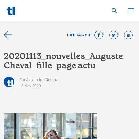
PARTAGER
2
0
2
0
1
1
1
3
_
n
o
u
v
e
l
l
e
s
_
A
u
g
u
s
t
e
C
h
e
v
a
l
_
f
l
l
e
_
p
a
g
e
a
c
t
u
Par Alexandra Gindroz
13 Nov 2020