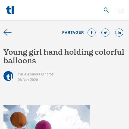
PARTAGER
Y
o
u
n
g
g
i
r
l
h
a
n
d
h
o
l
d
i
n
g
c
o
l
o
r
f
u
l
b
a
l
l
o
o
n
s
Par Alexandra Gindroz
06 Nov 2020