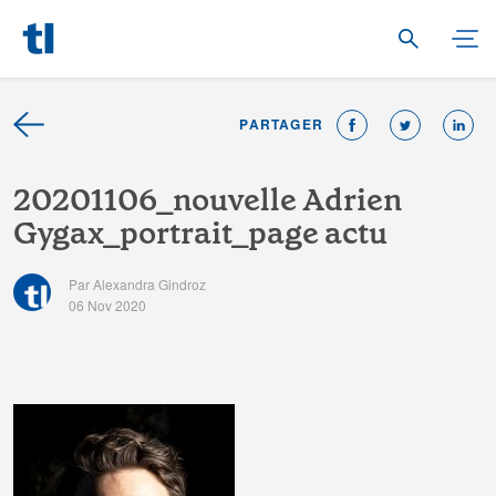
PARTAGER
2
0
2
0
1
1
0
6
_
n
o
u
v
e
l
l
e
A
d
r
i
e
n
G
y
g
a
x
_
p
o
r
t
r
a
i
t
_
p
a
g
e
a
c
t
u
Par Alexandra Gindroz
06 Nov 2020