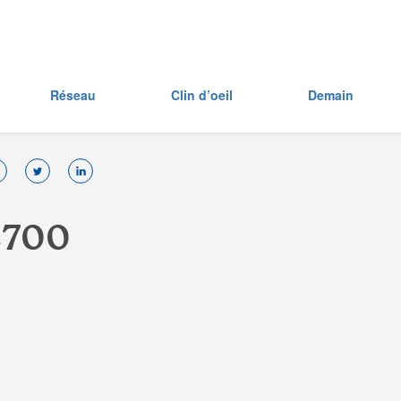
Réseau
Clin d’oeil
Demain
2
7
0
0