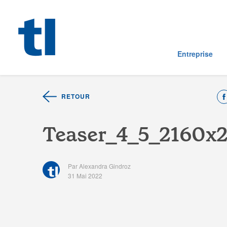
Entreprise
RETOUR
T
e
a
s
e
r
_
4
_
5
_
2
1
6
0
x
Par Alexandra Gindroz
31 Mai 2022