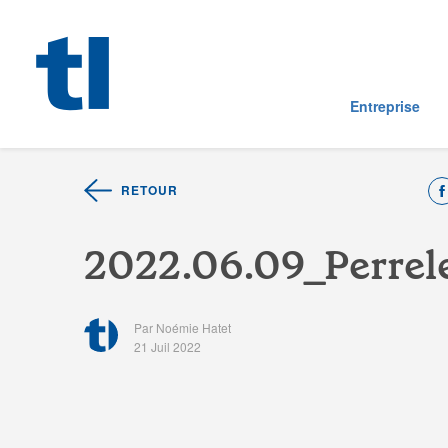
Entreprise
RETOUR
2
0
2
2
.
0
6
.
0
9
_
P
e
r
r
e
l
Par Noémie Hatet
21 Juil 2022