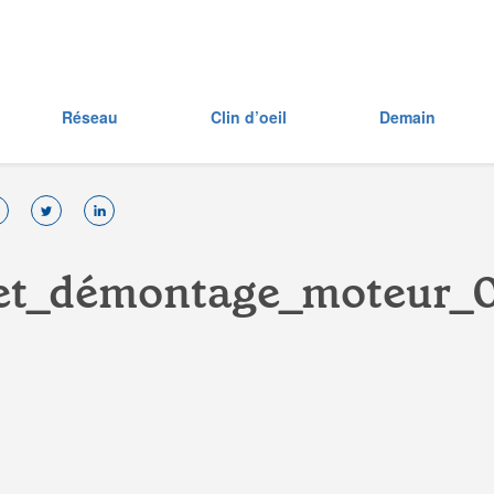
Réseau
Clin d’oeil
Demain
e
t
_
d
é
m
o
n
t
a
g
e
_
m
o
t
e
u
r
_