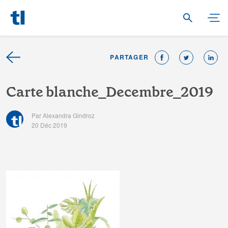
PARTAGER
C
a
r
t
e
b
l
a
n
c
h
e
_
D
e
c
e
m
b
r
e
_
2
0
1
9
Par Alexandra Gindroz
20 Déc 2019