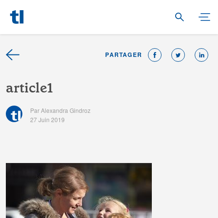
PARTAGER
a
r
t
i
c
l
e
1
Par Alexandra Gindroz
27 Juin 2019