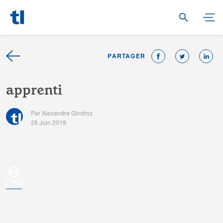
PARTAGER
a
p
p
r
e
n
t
i
Par Alexandra Gindroz
28 Juin 2019