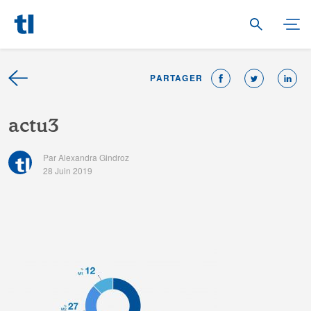
PARTAGER
a
c
t
u
3
Par Alexandra Gindroz
28 Juin 2019