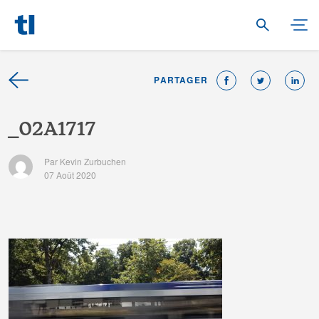
PARTAGER
_
0
2
A
1
7
1
7
Par Kevin Zurbuchen
07 Août 2020