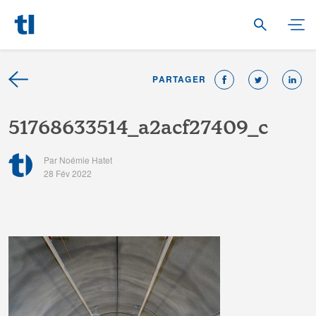
PARTAGER
5
1
7
6
8
6
3
3
5
1
4
_
a
2
a
c
f
2
7
4
0
9
_
c
Par Noémie Hatet
28 Fév 2022