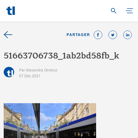
PARTAGER
5
1
6
6
3
7
0
6
7
3
8
_
1
a
b
2
b
d
5
8
f
_
k
Par Alexandra Gindroz
07 Déc 2021